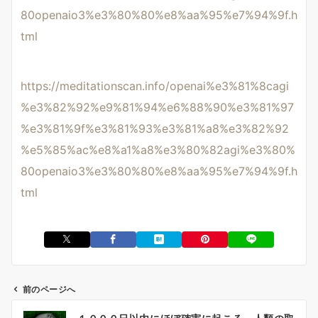
80openaio3%e3%80%80%e8%aa%95%e7%94%9f.h
tml
https://meditationscan.info/openai%e3%81%8cagi
%e3%82%92%e9%81%94%e6%88%90%e3%81%97
%e3%81%9f%e3%81%93%e3%81%a8%e3%82%92
%e5%85%ac%e8%a1%a8%e3%80%82agi%e3%80%
80openaio3%e3%80%80%e8%aa%95%e7%94%9f.h
tml
前のページへ
投