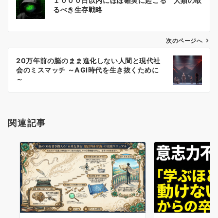
１０００日以内にほぼ確実に起こる 人類の取
稿
るべき生存戦略
ナ
ビ
ゲ
次のページへ
ー
20万年前の脳のまま進化しない人間と現代社
シ
会のミスマッチ ～AGI時代を生き抜くために
ョ
～
ン
関連記事