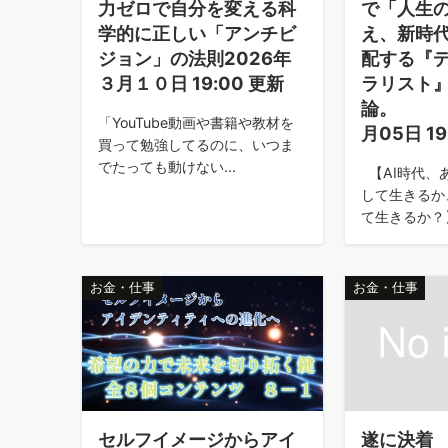
力ゼロで自分を変える科
で「人生の
学的に正しい「アンチビ
え、新時
ジョン」の法則2026年
配する『
３月１０日 19:00 更新
ラリスト
論。 
「YouTube動画や書籍や教材を
月05日 1
買って勉強してるのに、いつま
でたっても動けない...
【AI時代、
して生きるか
て生きるか？】 
お金・仕事
お金・仕事
セルフイメージからアイ
遂に決着