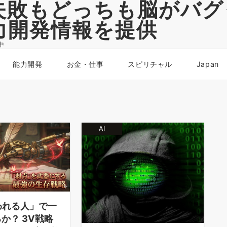
失敗もどっちも脳がバグ
力開発情報を提供
中
能力開発
お金・仕事
スピリチャル
Japan
AI
われる人」で一
か？ 3V戦略