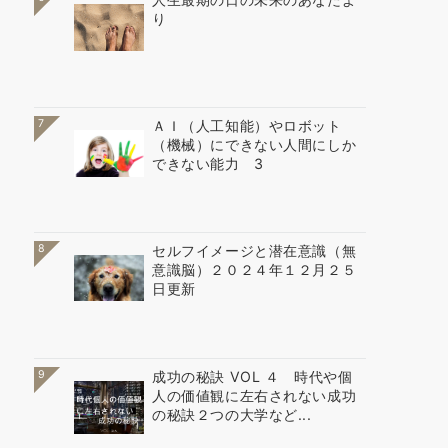
り
7
ＡＩ（人工知能）やロボット
（機械）にできない人間にしか
できない能力 3
8
セルフイメージと潜在意識（無
意識脳）２０２４年１２月２５
日更新
9
成功の秘訣 VOL ４ 時代や個
人の価値観に左右されない成功
の秘訣２つの大学など...