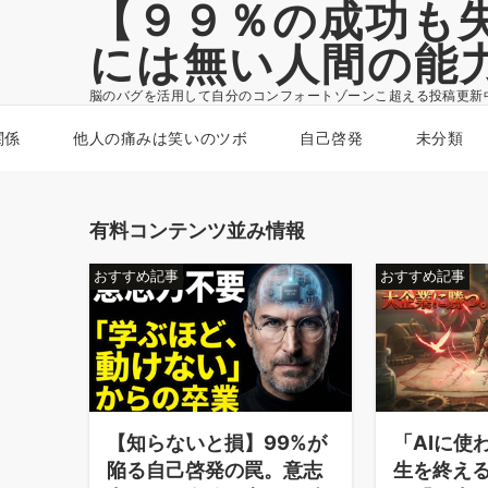
【９９％の成功も
には無い人間の能
脳のバグを活用して自分のコンフォートゾーンこ超える投稿更新
関係
他人の痛みは笑いのツボ
自己啓発
未分類
有料コンテンツ並み情報
おすすめ記事
おすすめ記事
【知らないと損】99%が
「AIに使
陥る自己啓発の罠。意志
生を終える