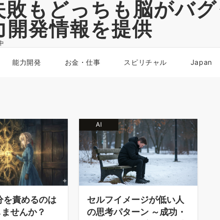
失敗もどっちも脳がバグ
力開発情報を提供
中
能力開発
お金・仕事
スピリチャル
Japan
AI
分を責めるのは
セルフイメージが低い人
しませんか？
の思考パターン ～成功・