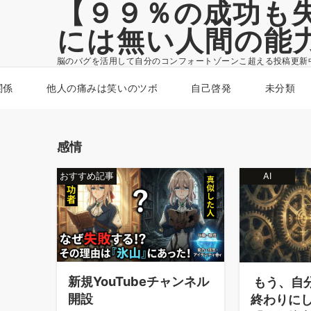
【９９％の成功も
には無い人間の能
脳のバグを活用して自分のコンフォートゾーンこ超える投稿更新
関係
他人の痛みは笑いのツボ
自己啓発
未分類
感情
おすすめ記事
AI
新規YouTubeチャンネル
もう、自
開設
終わりに