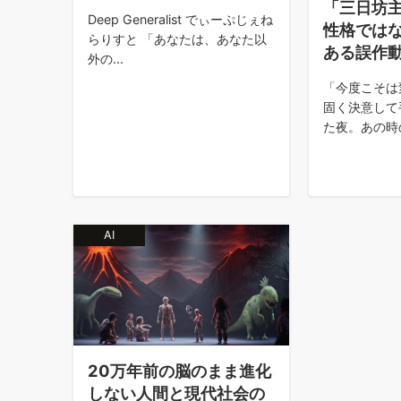
「三日坊
Deep Generalist でぃーぷじぇね
性格では
らりすと 「あなたは、あなた以
ある誤作
外の...
「今度こそは
固く決意して
た夜。あの時の
AI
20万年前の脳のまま進化
しない人間と現代社会の