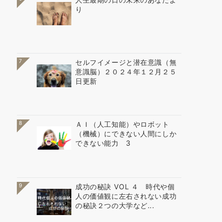
り
7
セルフイメージと潜在意識（無
意識脳）２０２４年１２月２５
日更新
8
ＡＩ（人工知能）やロボット
（機械）にできない人間にしか
できない能力 3
9
成功の秘訣 VOL ４ 時代や個
人の価値観に左右されない成功
の秘訣２つの大学など...