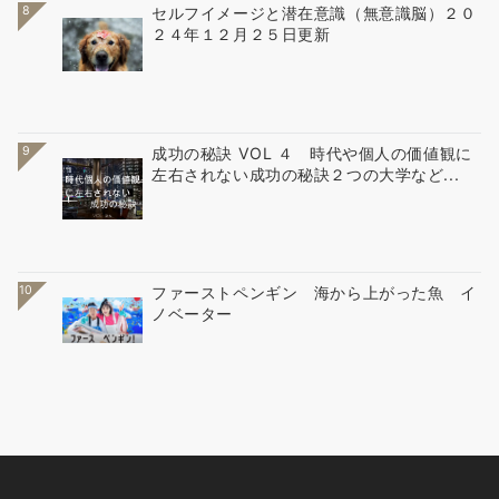
8
セルフイメージと潜在意識（無意識脳）２０
２４年１２月２５日更新
9
成功の秘訣 VOL ４ 時代や個人の価値観に
左右されない成功の秘訣２つの大学など...
10
ファーストペンギン 海から上がった魚 イ
ノベーター