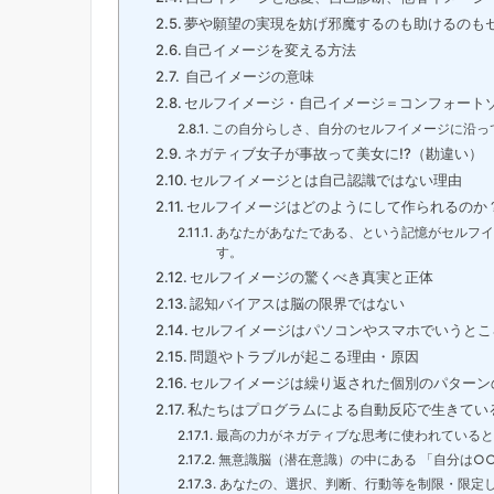
夢や願望の実現を妨げ邪魔するのも助けるのも
自己イメージを変える方法
自己イメージの意味
セルフイメージ・自己イメージ＝コンフォート
この自分らしさ、自分のセルフイメージに沿っ
ネガティブ女子が事故って美女に!?（勘違い）
セルフイメージとは自己認識ではない理由
セルフイメージはどのようにして作られるのか
あなたがあなたである、という記憶がセルフイ
す。
セルフイメージの驚くべき真実と正体
認知バイアスは脳の限界ではない
セルフイメージはパソコンやスマホでいうとこ
問題やトラブルが起こる理由・原因
セルフイメージは繰り返された個別のパターン
私たちはプログラムによる自動反応で生きてい
最高の力がネガティブな思考に使われていると
無意識脳（潜在意識）の中にある 「自分は○
あなたの、選択、判断、行動等を制限・限定