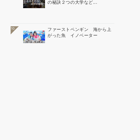
の秘訣２つの大学など...
10
ファーストペンギン 海から上
がった魚 イノベーター