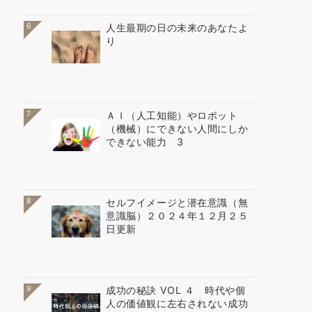
6
人生最期の日の未来のあなたよ
り
7
ＡＩ（人工知能）やロボット
（機械）にできない人間にしか
できない能力 3
8
セルフイメージと潜在意識（無
意識脳）２０２４年１２月２５
日更新
9
成功の秘訣 VOL ４ 時代や個
人の価値観に左右されない成功