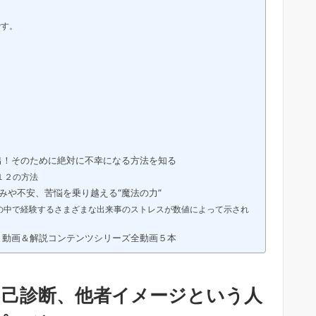
です。
出！そのために絶対に不幸になる方法を知る
１２の方法
みや不安、苦悩を乗り越える“魔法の力”
の中で経験するさまざまな出来事のストレスが数値によって示され
 動画＆解説コンテンツシリーズ全動画５本
自己診断、他者イメージという人