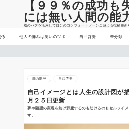
【９９％の成功も
には無い人間の能
脳のバグを活用して自分のコンフォートゾーンこ超える投稿更新
関係
他人の痛みは笑いのツボ
自己啓発
未分類
能力開発
自己啓発
自己イメージとは人生の設計図が
月２５日更新
夢や願望の実現を妨げ邪魔するのも助けるのもセルフイメ
す。