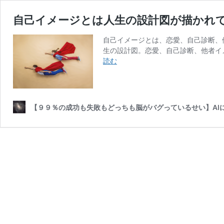
自己イメージとは人生の設計図が描かれ
自己イメージとは、恋愛、自己診断、
生の設計図。恋愛、自己診断、他者イ
自
読む
己
イ
メ
ー
【９９％の成功も失敗もどっちも脳がバグっているせい】AI
ジ
と
は
人
生
の
設
計
図
が
描