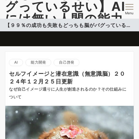
グっているせい】AI
Menu
には無い人間の能力
【９９％の成功も失敗もどっちも脳がバグっているせい】
開発情報を提供
脳のバグを活用して自分のコンフォートゾーンこ超える投稿更新中
AI
能力開発
自己啓発
セルフイメージと潜在意識（無意識脳）２０
２４年１２月２５日更新
なぜ自己イメージ通りに人生が創造されるのか？その仕組みに
ついて