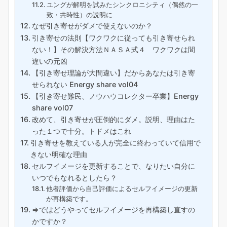
ユングが解明を試みたシンクロニシティ（偶然の一
致・共時性）の説明に
なぜ引き寄せがダメで使えないのか？
引き寄せの法則【ワクワクに従っても引き寄せられ
ない！】その解決方法ＮＡＳＡ式４ ワクワクは間
違いの元凶
【引き寄せ理論が大間違い】だからあなたは引き寄
せられない Energy share vol04
【引き寄せ難民、ノウハウコレクター卒業】Energy
share vol07
改めて、引き寄せが圧倒的にダメ。説明、理由はた
った１つで十分。トドメはこれ
引き寄せを教えている人が完全に終わっていて信用で
きない明確な理由
セルフイメージを更新することで、なりたい自分に
いつでもなれるとしたら？
他者評価から自己評価によるセルフイメージの更新
が再構築です。
⇒ではどうやってセルフイメージを再構築し直すの
かですか？