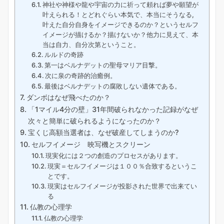
神社や神様や龍や宇宙の力に祈って頼れば夢や願望が
叶えられる！とどれぐらい本気で、本当にそうなる,
叶えた自分自身をイメージできるのか？というセルフ
イメージが描けるか？描けないか？他力に見えて、本
当は自力、自分次第ということ。
ルルドの奇跡
第一はベルナデットの聖母マリア目撃。
次に泉の奇跡的治癒例。
最後はベルナデットの腐敗しない遺体である。
ダンボはなぜ飛べたのか？
「1マイル4分の壁」31年間破られなかった記録がなぜ
次々と簡単に破られるようになったのか？
宝くじ高額当選者は、なぜ破産してしまうのか?
セルフイメージ 映写機とスクリーン
現実化には２つの創造のプロセスがあります。
現実＝セルフイメージは１００％合致するというこ
とです。
現実はセルフイメージが投影された世界で出来てい
る
仏教の心理学
仏教の心理学