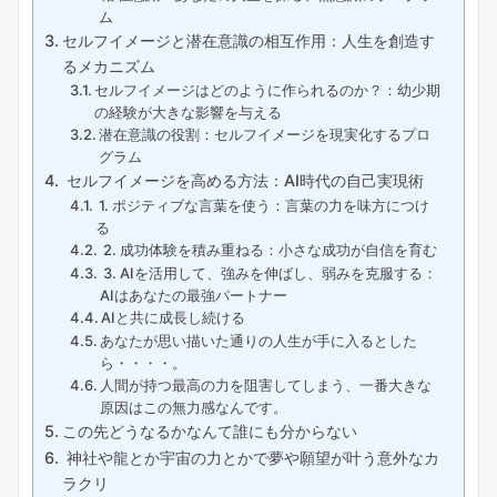
ム
セルフイメージと潜在意識の相互作用：人生を創造す
るメカニズム
セルフイメージはどのように作られるのか？：幼少期
の経験が大きな影響を与える
潜在意識の役割：セルフイメージを現実化するプロ
グラム
セルフイメージを高める方法：AI時代の自己実現術
1. ポジティブな言葉を使う：言葉の力を味方につけ
る
2. 成功体験を積み重ねる：小さな成功が自信を育む
3. AIを活用して、強みを伸ばし、弱みを克服する：
AIはあなたの最強パートナー
AIと共に成長し続ける
あなたが思い描いた通りの人生が手に入るとした
ら・・・・。
人間が持つ最高の力を阻害してしまう、一番大きな
原因はこの無力感なんです。
この先どうなるかなんて誰にも分からない
神社や龍とか宇宙の力とかで夢や願望が叶う意外なカ
ラクリ