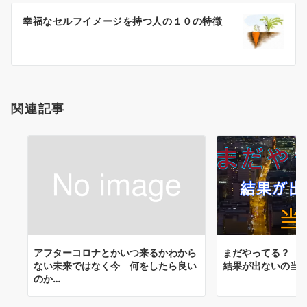
ー
幸福なセルフイメージを持つ人の１０の特徴
シ
ョ
ン
関連記事
アフターコロナとかいつ来るかわから
まだや
ない未来ではなく今 何をしたら良い
結果が出ないの当
のか…