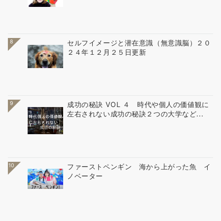
8
セルフイメージと潜在意識（無意識脳）２０
２４年１２月２５日更新
9
成功の秘訣 VOL ４ 時代や個人の価値観に
左右されない成功の秘訣２つの大学など...
10
ファーストペンギン 海から上がった魚 イ
ノベーター