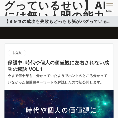
グっているせい】AI
Menu
には無い人間の能力
【９９％の成功も失敗もどっちも脳がバグっているせい】
開発情報を提供
脳のバグを活用して自分のコンフォートゾーンこ超える投稿更新中
未分類
保護中: 時代や個人の価値観に左右されない成
功の秘訣 VOL 1
今まで何十年も 分かっていたようでホントのところ分かって
いなかった超重要キーワードを解読したので初公開します。