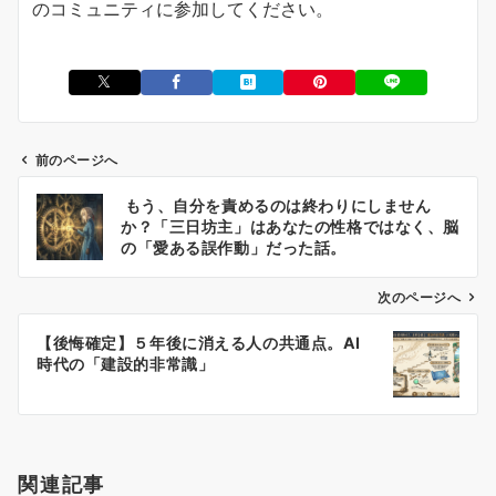
のコミュニティに参加してください。
前のページへ
投
もう、自分を責めるのは終わりにしません
稿
か？「三日坊主」はあなたの性格ではなく、脳
ナ
の「愛ある誤作動」だった話。
ビ
ゲ
次のページへ
ー
【後悔確定】５年後に消える人の共通点。AI
シ
時代の「建設的非常識」
ョ
ン
関連記事