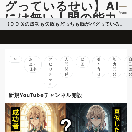
グっているせい】AI
Menu
には無い人間の能力
【９９％の成功も失敗もどっちも脳がバグっているせい】
開発情報を提供
脳のバグを活用して自分のコンフォートゾーンこ超える投稿更新中
AI
お
ス
人
動
引
能
金・
ピ
間
画
き
力
仕事
リ
関
寄
開
チ
係
せ
発
ャ
ル
新規YouTubeチャンネル開設