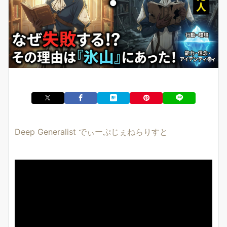
Deep Generalist でぃーぷじぇねらりすと