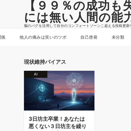
【９９％の成功も
には無い人間の能
脳のバグを活用して自分のコンフォートゾーンこ超える投稿更新
関係
他人の痛みは笑いのツボ
自己啓発
未分類
現状維持バイアス
AI
3日坊主卒業！あなたは
悪くない３日坊主を繰り