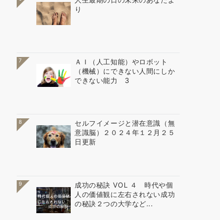
り
7
ＡＩ（人工知能）やロボット
（機械）にできない人間にしか
できない能力 3
8
セルフイメージと潜在意識（無
意識脳）２０２４年１２月２５
日更新
9
成功の秘訣 VOL ４ 時代や個
人の価値観に左右されない成功
の秘訣２つの大学など...