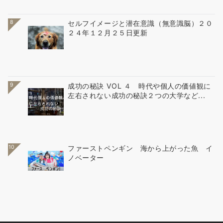
8
セルフイメージと潜在意識（無意識脳）２０
２４年１２月２５日更新
9
成功の秘訣 VOL ４ 時代や個人の価値観に
左右されない成功の秘訣２つの大学など...
10
ファーストペンギン 海から上がった魚 イ
ノベーター