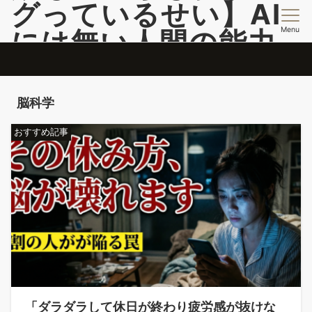
グっているせい】AI
Menu
には無い人間の能力
開発情報を提供
脳のバグを活用して自分のコンフォートゾーンこ超える投稿更新中
脳科学
おすすめ記事
「ダラダラして休日が終わり疲労感が抜けな