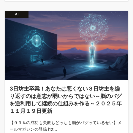
AI
3日坊主卒業！あなたは悪くない３日坊主を繰
り返すのは意志が弱いからではない～脳のバグ
を逆利用して継続の仕組みを作る～２０２５年
１１月１９日更新
【９９％の成功も失敗もどっちも脳がバグっているせい】メ
ールマガジンの登録 htt...