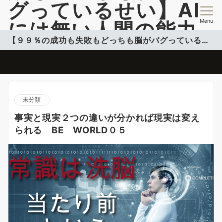
グっているせい】AI
Menu
には無い人間の能力
【９９％の成功も失敗もどっちも脳がバグっているせい】
開発情報を提供
脳のバグを活用して自分のコンフォートゾーンこ超える投稿更新中
未分類
事実と現実２つの違いが分かれば現実は変え
られる BE WORLD０５