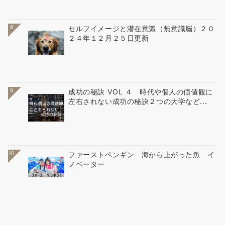
8
セルフイメージと潜在意識（無意識脳）２０
２４年１２月２５日更新
9
成功の秘訣 VOL ４ 時代や個人の価値観に
左右されない成功の秘訣２つの大学など...
10
ファーストペンギン 海から上がった魚 イ
ノベーター