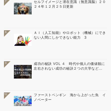
7
セルフイメージと潜在意識（無意識脳）２０
２４年１２月２５日更新
8
ＡＩ（人工知能）やロボット（機械）にでき
ない人間にしかできない能力 3
9
成功の秘訣 VOL ４ 時代や個人の価値観に
左右されない成功の秘訣２つの大学など...
10
ファーストペンギン 海から上がった魚 イ
ノベーター