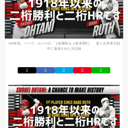
104年前、ベーブ・ルースの「２桁勝利＆２桁本塁打」 第１次世界大戦
中に達成された大記録