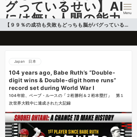
グっているせい】AI
Menu
には無い人間の能力
【９９％の成功も失敗もどっちも脳がバグっているせい】
開発情報を提供
脳のバグを活用して自分のコンフォートゾーンこ超える投稿更新中
Japan 日本
104 years ago, Babe Ruth’s “Double-
digit wins & Double-digit home runs”
record set during World War I
104年前、ベーブ・ルースの「２桁勝利＆２桁本塁打」 第１
次世界大戦中に達成された大記録