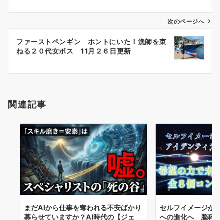
ビ
ゲ
次のページへ
ー
ファーストペンギン ホントにいた！漁師を束
シ
ねる２０代女ボス 11月２６日更新
ョ
ン
関連記事
まだAIから仕事を奪われる不安ばかり
セルフイメージか
募らせていますか？AI時代の【ジェ
への進化へ 脳科