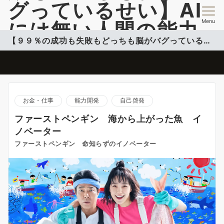
グっているせい】AI
Menu
には無い人間の能力
【９９％の成功も失敗もどっちも脳がバグっているせい】
開発情報を提供
脳のバグを活用して自分のコンフォートゾーンこ超える投稿更新中
お金・仕事
能力開発
自己啓発
ファーストペンギン 海から上がった魚 イ
ノベーター
ファーストペンギン 命知らずのイノベーター