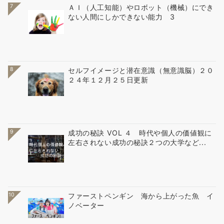
7
ＡＩ（人工知能）やロボット（機械）にでき
ない人間にしかできない能力 3
8
セルフイメージと潜在意識（無意識脳）２０
２４年１２月２５日更新
9
成功の秘訣 VOL ４ 時代や個人の価値観に
左右されない成功の秘訣２つの大学など...
10
ファーストペンギン 海から上がった魚 イ
ノベーター