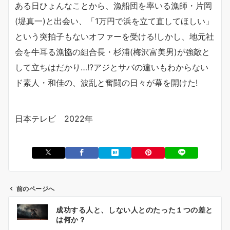
ある日ひょんなことから、漁船団を率いる漁師・片岡
(堤真一)と出会い、「1万円で浜を立て直してほしい」
という突拍子もないオファーを受ける!しかし、地元社
会を牛耳る漁協の組合長・杉浦(梅沢富美男)が強敵と
して立ちはだかり…!?アジとサバの違いもわからない
ド素人・和佳の、波乱と奮闘の日々が幕を開けた!
日本テレビ 2022年
前のページへ
投
成功する人と、しない人とのたった１つの差と
稿
は何か？
ナ