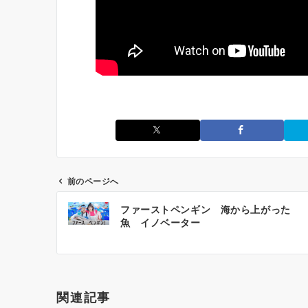
前のページへ
投
ファーストペンギン 海から上がった
稿
魚 イノベーター
ナ
ビ
ゲ
ー
関連記事
シ