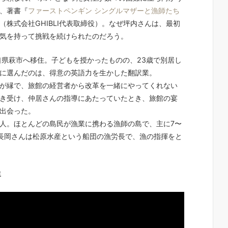
、著書『
ファーストペンギン シングルマザーと漁師たち
（株式会社GHIBLI代表取締役）。なぜ坪内さんは、最初
気を持って挑戦を続けられたのだろう。
口県萩市へ移住。子どもを授かったものの、23歳で別居し
に選んだのは、得意の英語力を生かした翻訳業。
が縁で、旅館の経営者から改革を一緒にやってくれない
き受け、仲居さんの指導にあたっていたとき、旅館の宴
出会った。
0人。ほとんどの島民が漁業に携わる漁師の島で、主に7〜
長岡さんは松原水産という船団の漁労長で、漁の指揮をと
生