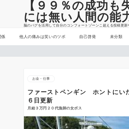
【９９％の成功も
には無い人間の能
脳のバグを活用して自分のコンフォートゾーンこ超える投稿更新
関係
他人の痛みは笑いのツボ
自己啓発
未分類
お金・仕事
ファーストペンギン ホントにいた
６日更新
月給３万円２０代漁師の女ボス