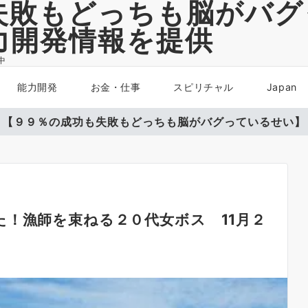
失敗もどっちも脳がバグ
力開発情報を提供
中
能力開発
お金・仕事
スピリチャル
Japan
【９９％の成功も失敗もどっちも脳がバグっているせい】
！漁師を束ねる２０代女ボス 11月２