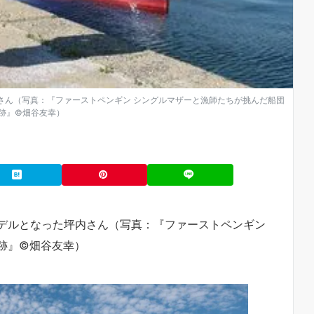
さん（写真：『ファーストペンギン シングルマザーと漁師たちが挑んだ船団
跡』©︎畑谷友幸）
デルとなった坪内さん（写真：『ファーストペンギン
』©︎畑谷友幸）