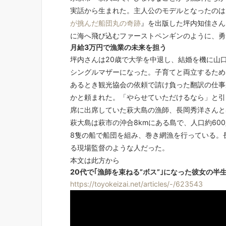
実話から生まれた。主人公のモデルとなったのは
が挑んだ船団丸の奇跡
』を出版した坪内知佳さん
に海へ飛び込むファーストペンギンのように、勇
月給3万円で漁業の未来を担う
坪内さんは20歳で大学を中退し、結婚を機に山
シングルマザーになった。子育てと両立するため
あるとき観光協会の依頼で請け負った翻訳の仕事
かと頼まれた。「やらせていただけるなら」と引
席に出席していた萩大島の漁師、長岡秀洋さんと
萩大島は萩市の沖合8kmにある島で、人口約60
8隻の船で船団を組み、巻き網漁を行っている。
る現場監督のような人だった。
本文は此方から
20代で｢漁師を束ねる”ボス”｣になった彼女の半
https://toyokeizai.net/articles/-/623543