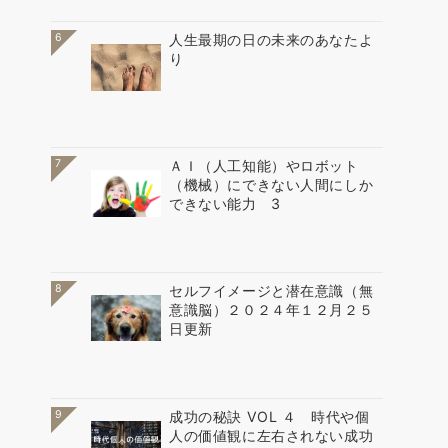
6
人生最期の日の未来のあなたよ
り
7
ＡＩ（人工知能）やロボット
（機械）にできない人間にしか
できない能力 3
8
セルフイメージと潜在意識（無
意識脳）２０２４年１２月２５
日更新
9
成功の秘訣 VOL ４ 時代や個
人の価値観に左右されない成功