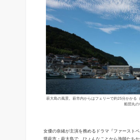
萩大島の風景。萩市内からはフェリーで約25分かかる
船団丸の
女優の奈緒が主演を務めるドラマ『ファーストペ
県萩市・萩大島で、ひょんなことから漁師たちか