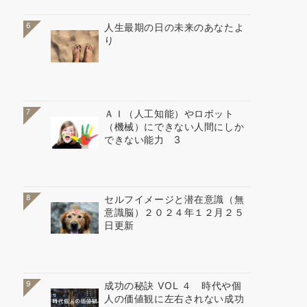
6
人生最期の日の未来のあなたよ
り
7
ＡＩ（人工知能）やロボット
（機械）にできない人間にしか
できない能力 3
8
セルフイメージと潜在意識（無
意識脳）２０２４年１２月２５
日更新
9
成功の秘訣 VOL ４ 時代や個
人の価値観に左右されない成功