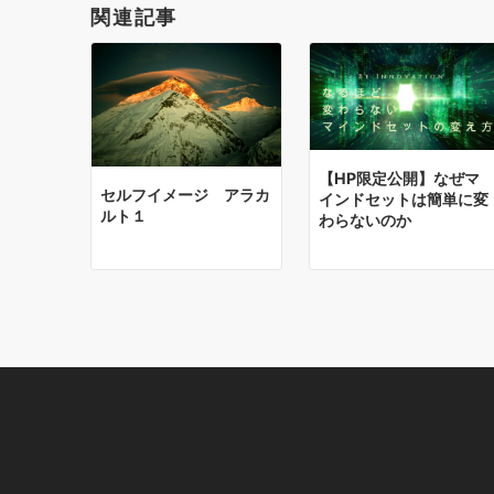
関連記事
シ
ョ
ン
【HP限定公開】なぜマ
セルフイメージ アラカ
インドセットは簡単に変
ルト１
わらないのか