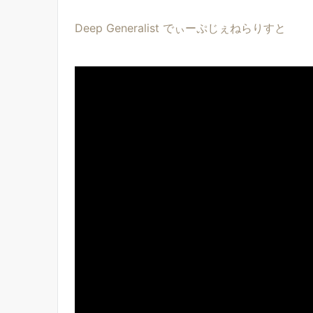
Deep Generalist でぃーぷじぇねらりすと