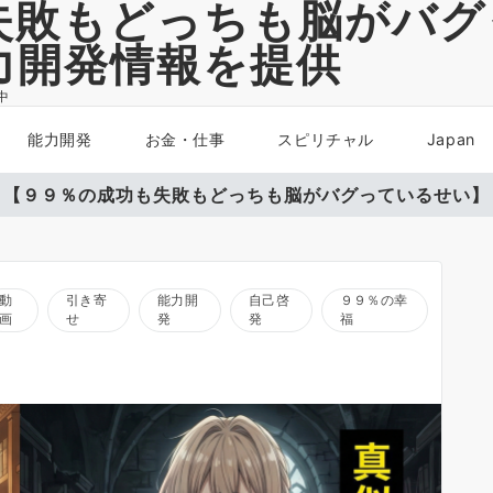
失敗もどっちも脳がバグ
力開発情報を提供
中
能力開発
お金・仕事
スピリチャル
Japan
【９９％の成功も失敗もどっちも脳がバグっているせい】
動
引き寄
能力開
自己啓
９９％の幸
画
せ
発
発
福