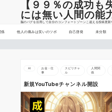
【９９％の成功も
には無い人間の能
脳のバグを活用して自分のコンフォートゾーンこ超える投稿更新
関係
他人の痛みは笑いのツボ
自己啓発
未分類
AI
お金・仕
スピリチャ
人間関
事
ル
係
新規YouTubeチャンネル開設