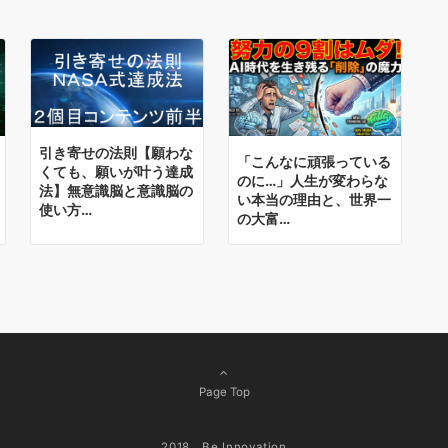
引き寄せの法則【願わな
「こんなに頑張っている
くても、願いが叶う達成
のに…」人生が変わらな
法】無意識脳と意識脳の
い本当の理由と、世界一
使い方…
の大富…
Page Top
2018 Be Innovation