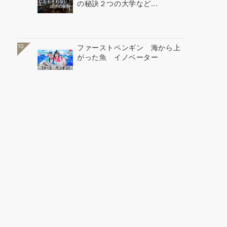
の秘訣２つの大学など...
10
ファーストペンギン 海から上
がった魚 イノベーター