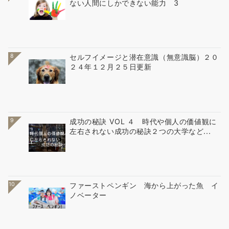
ない人間にしかできない能力 3
8
セルフイメージと潜在意識（無意識脳）２０
２４年１２月２５日更新
9
成功の秘訣 VOL ４ 時代や個人の価値観に
左右されない成功の秘訣２つの大学など...
10
ファーストペンギン 海から上がった魚 イ
ノベーター