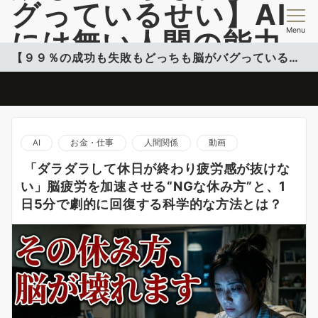
グっているせい】AI
Menu
には無い人間の能力
【９９％の成功も失敗もどっちも脳がバグっているせい】
開発情報を提供
脳のバグを活用して自分のコンフォートゾーンこ超える投稿更新中
AI
お金・仕事
人間関係
動画
「ダラダラして休日が終わり疲労感が抜けな
い」脳疲労を加速させる“NGな休み方”と、1
日5分で劇的に回復する科学的な方法とは？