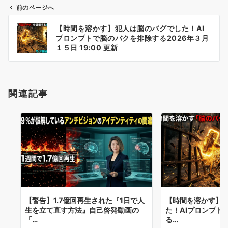
前のページへ
投
【時間を溶かす】犯人は脳のバグでした！AI
稿
プロンプトで脳のバクを排除する2026年３月
ナ
１５日 19:00 更新
ビ
ゲ
ー
関連記事
シ
ョ
ン
【警告】1.7億回再生された『1日で人
【時間を溶かす】
生を立て直す方法』自己啓発動画の
た！AIプロンプト
「…
る…