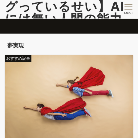
グっているせい】AI
Menu
には無い人間の能力
開発情報を提供
脳のバグを活用して自分のコンフォートゾーンこ超える投稿更新中
夢実現
おすすめ記事