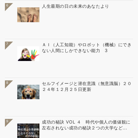
6
人生最期の日の未来のあなたより
7
ＡＩ（人工知能）やロボット（機械）にでき
ない人間にしかできない能力 3
8
セルフイメージと潜在意識（無意識脳）２０
２４年１２月２５日更新
9
成功の秘訣 VOL ４ 時代や個人の価値観に
左右されない成功の秘訣２つの大学など...