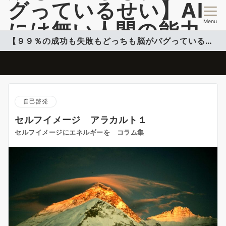
グっているせい】AI
Menu
には無い人間の能力
【９９％の成功も失敗もどっちも脳がバグっているせい】
開発情報を提供
脳のバグを活用して自分のコンフォートゾーンこ超える投稿更新中
自己啓発
セルフイメージ アラカルト１
セルフイメージにエネルギーを コラム集