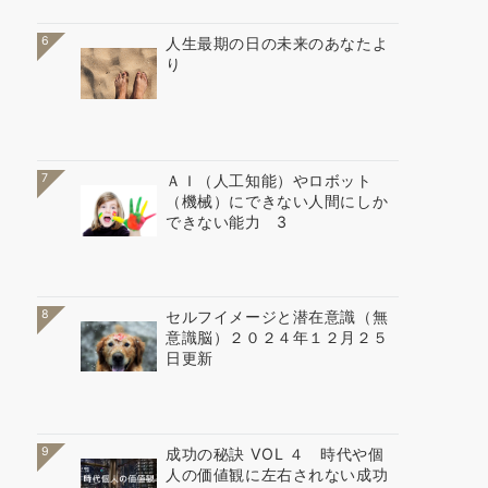
6
人生最期の日の未来のあなたよ
り
7
ＡＩ（人工知能）やロボット
（機械）にできない人間にしか
できない能力 3
8
セルフイメージと潜在意識（無
意識脳）２０２４年１２月２５
日更新
9
成功の秘訣 VOL ４ 時代や個
人の価値観に左右されない成功