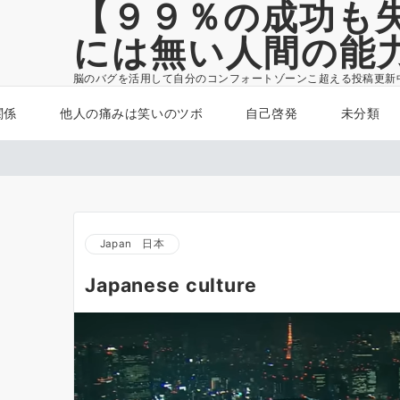
【９９％の成功も
には無い人間の能
脳のバグを活用して自分のコンフォートゾーンこ超える投稿更新
関係
他人の痛みは笑いのツボ
自己啓発
未分類
Japan 日本
Japanese culture