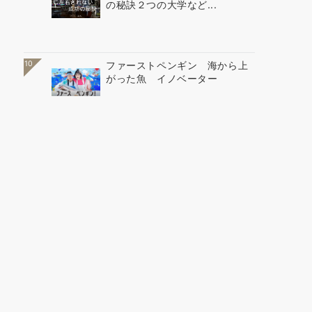
の秘訣２つの大学など...
10
ファーストペンギン 海から上
がった魚 イノベーター