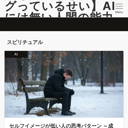
グっているせい】AI
Menu
には無い人間の能力
開発情報を提供
脳のバグを活用して自分のコンフォートゾーンこ超える投稿更新中
スピリチュアル
AI
セルフイメージが低い人の思考パターン ～成