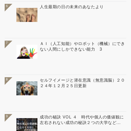
6
人生最期の日の未来のあなたより
7
ＡＩ（人工知能）やロボット（機械）にでき
ない人間にしかできない能力 3
8
セルフイメージと潜在意識（無意識脳）２０
２４年１２月２５日更新
9
成功の秘訣 VOL ４ 時代や個人の価値観に
左右されない成功の秘訣２つの大学など...