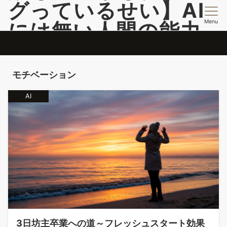
グっているせい】AI
Menu
には無い人間の能力
開発情報を提供
脳のバグを活用して自分のコンフォートゾーンこ超える投稿更新中
モチベーション
AI
3日坊主卒業への道～フレッシュスタート効果